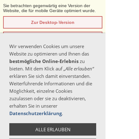
Sie betrachten gegenwärtig eine Version der
Website, die für mobile Geräte optimiert wurde.
Zur Desktop-Version
Hinweis nicht mehr anzeigen
Wir verwenden Cookies um unsere
Navigation einblenden
Website zu optimieren und Ihnen das
bestmögliche Online-Erlebnis
zu
Kundenkonto
bieten. Mit dem Klick auf
„Alle erlauben“
erklären Sie sich damit einverstanden.
Weiterführende Informationen und die
ANMELDEN
Möglichkeit, einzelne Cookies
Bitte melden Sie sich mit Ihrer E-Mail-Adresse
zuzulassen oder sie zu deaktivieren,
und Ihrem Kennwort an:
erhalten Sie in unserer
Datenschutzerklärung
.
E-Mail:
ALLE ERLAUBEN