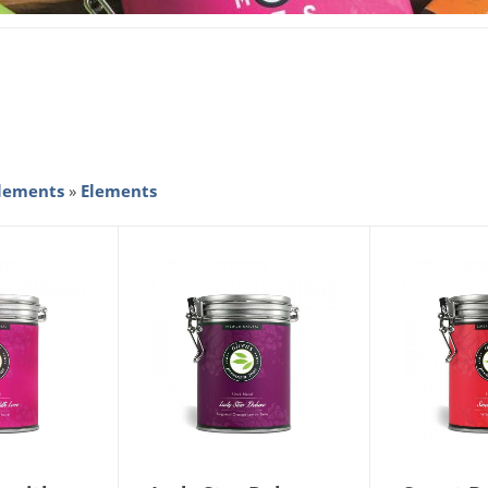
lements
»
Elements