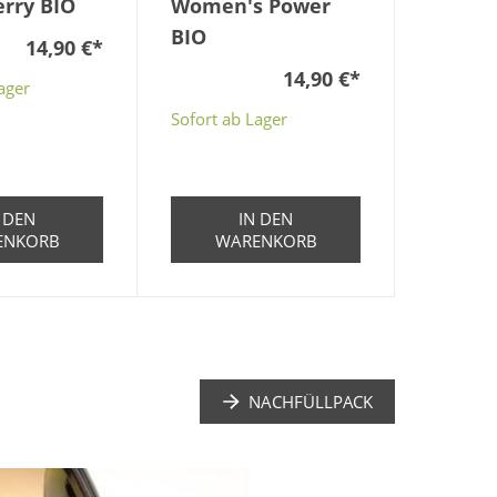
erry BIO
Women's Power
BIO
14,90 €
*
14,90 €
*
ager
Sofort ab Lager
 DEN
IN DEN
ENKORB
WARENKORB
NACHFÜLLPACK