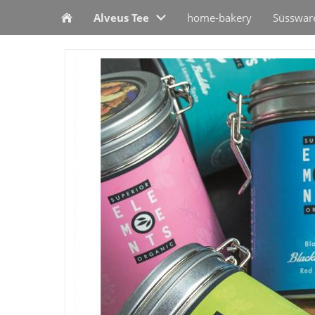
Alveus Tee
home-bakery
Süsswar