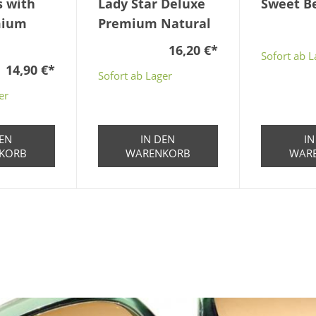
s with
Lady Star Deluxe
Sweet B
mium
Premium Natural
16,20 €
*
Sofort ab L
14,90 €
*
Sofort ab Lager
er
DEN
IN DEN
IN
KORB
WARENKORB
WAR