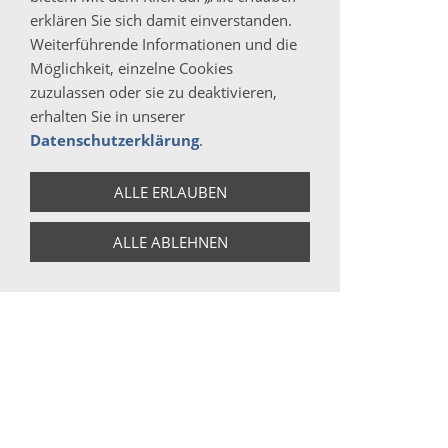
erklären Sie sich damit einverstanden.
Weiterführende Informationen und die
Möglichkeit, einzelne Cookies
100G / PACK
zuzulassen oder sie zu deaktivieren,
Lose Teemischung
erhalten Sie in unserer
BIO Siegel: DE-ÖKO-039 EU
Datenschutzerklärung
.
Non-EU Agriculture
ALLE ERLAUBEN
Zubereitung:
ALLE ABLEHNEN
Menge: 12 - 15 g/l
Time: 3 - 5 min.
Wasser: 100 ° C