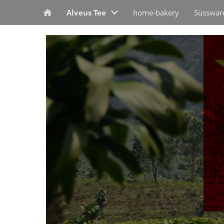
Alveus Tee
home-bakery
Süsswar