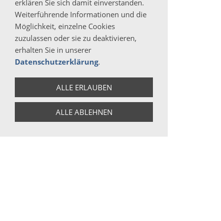
erklären Sie sich damit einverstanden.
Weiterführende Informationen und die
100G / PACK
Möglichkeit, einzelne Cookies
zuzulassen oder sie zu deaktivieren,
Lose Teemischung
erhalten Sie in unserer
BIO Siegel: DE-ÖKO-039 EU
Datenschutzerklärung
.
Non-EU Agriculture
ALLE ERLAUBEN
Zubereitung:
ALLE ABLEHNEN
Menge: 12 - 15 g/l
Time: 2 - 3 min.
Wasser: 75 ° C