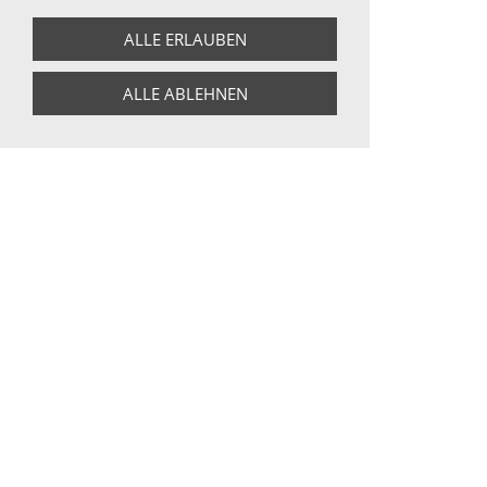
Zubereitung:
ALLE ERLAUBEN
Menge: 12 - 15 g/l
ALLE ABLEHNEN
Time: 3 - 5 min.
Wasser: 100 ° C
ZURÜCK